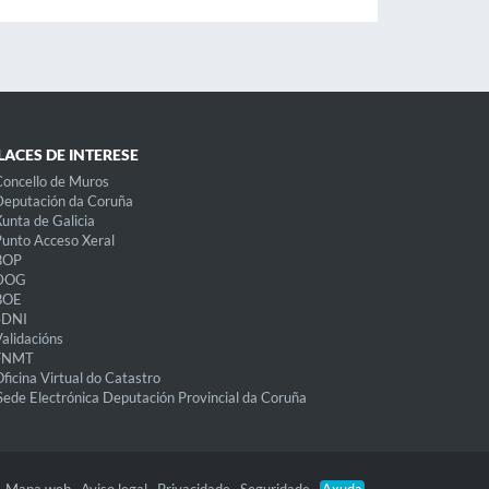
LACES DE INTERESE
oncello de Muros
eputación da Coruña
unta de Galicia
unto Acceso Xeral
BOP
DOG
BOE
eDNI
alidacións
FNMT
ficina Virtual do Catastro
Sede Electrónica Deputación Provincial da Coruña