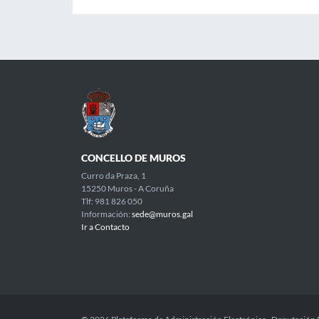
CONCELLO DE MUROS
Curro da Praza, 1
15250 Muros - A Coruña
Tlf: 981 826 050
Información:
sede@muros.gal
Ir a Contacto