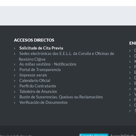
ACCESOS DIRECTOS
EN
Solicitude de Cita Previa
C
Sedes electrónicas das E.E.L.L. da Coruña e Oficinas de
D
Rexistro Cl@ve
X
As miñas xestións - Notificacións
P
Portal de Transparencia
Impresos xerais
Calendario Oficial
Perfil do Contratante
Taboleiro de Anuncios
V
Buzón de Suxerencias, Queixas ou Reclamacións
Verificación de Documentos
O