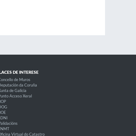
LACES DE INTERESE
oncello de Muros
eputación da Coruña
unta de Galicia
unto Acceso Xeral
BOP
DOG
BOE
eDNI
alidacións
FNMT
ficina Virtual do Catastro