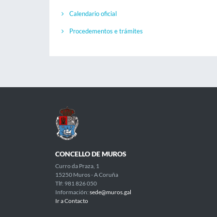
Calendario oficial
Procedementos e trámites
CONCELLO DE MUROS
Curro da Praza, 1
15250 Muros - A Coruña
Tlf: 981 826 050
Información:
sede@muros.gal
Ir a Contacto