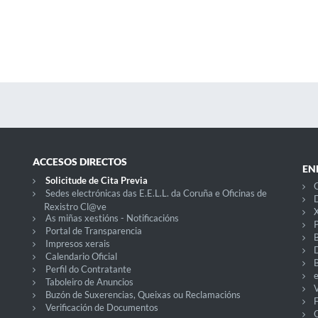
ACCESOS DIRECTOS
EN
Solicitude de Cita Previa
C
Sedes electrónicas das E.E.L.L. da Coruña e Oficinas de
D
Rexistro Cl@ve
X
As miñas xestións - Notificacións
P
Portal de Transparencia
Impresos xerais
Calendario Oficial
Perfil do Contratante
Taboleiro de Anuncios
V
Buzón de Suxerencias, Queixas ou Reclamacións
Verificación de Documentos
O