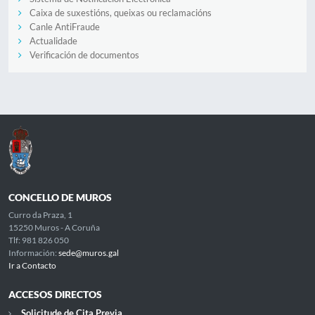
Caixa de suxestións, queixas ou reclamacións
Canle AntiFraude
Actualidade
Verificación de documentos
CONCELLO DE MUROS
Curro da Praza, 1
15250 Muros - A Coruña
Tlf: 981 826 050
Información:
sede@muros.gal
Ir a Contacto
ACCESOS DIRECTOS
Solicitude de Cita Previa