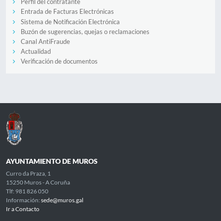
Perfil del contratante
Entrada de Facturas Electrónicas
Sistema de Notificación Electrónica
Buzón de sugerencias, quejas o reclamaciones
Canal AntiFraude
Actualidad
Verificación de documentos
AYUNTAMIENTO DE MUROS
Curro da Praza, 1
15250 Muros - A Coruña
Tlf: 981 826 050
Información:
sede@muros.gal
Ir a Contacto