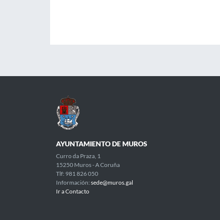
AYUNTAMIENTO DE MUROS
Curro da Praza, 1
15250 Muros - A Coruña
Tlf: 981 826 050
Información:
sede@muros.gal
Ir a Contacto