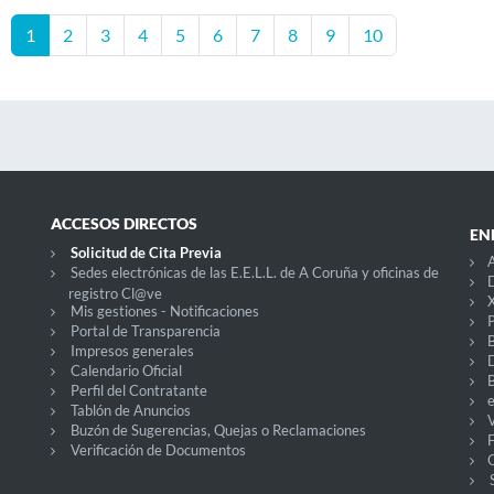
1
2
3
4
5
6
7
8
9
10
ACCESOS DIRECTOS
EN
Solicitud de Cita Previa
A
Sedes electrónicas de las E.E.L.L. de A Coruña y oficinas de
D
registro Cl@ve
X
Mis gestiones - Notificaciones
P
Portal de Transparencia
Impresos generales
Calendario Oficial
Perfil del Contratante
Tablón de Anuncios
V
Buzón de Sugerencias, Quejas o Reclamaciones
Verificación de Documentos
O