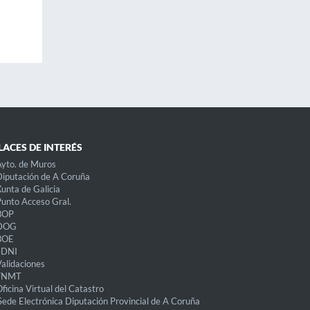
LACES DE INTERÉS
yto. de Muros
iputación de A Coruña
unta de Galicia
unto Acceso Gral.
BOP
DOG
BOE
eDNI
alidaciones
FNMT
ficina Virtual del Catastro
Sede Electrónica Diputación Provincial de A Coruña