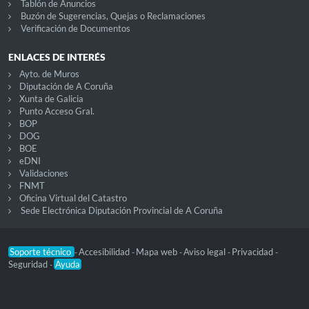
Tablón de Anuncios
Buzón de Sugerencias, Quejas o Reclamaciones
Verificación de Documentos
ENLACES DE INTERÉS
Ayto. de Muros
Diputación de A Coruña
Xunta de Galicia
Punto Acceso Gral.
BOP
DOG
BOE
eDNI
Validaciones
FNMT
Oficina Virtual del Catastro
Sede Electrónica Diputación Provincial de A Coruña
Soporte técnico
Accesibilidad
Mapa web
Aviso legal
Privacidad
-
-
-
-
-
Seguridad
Ayuda
-