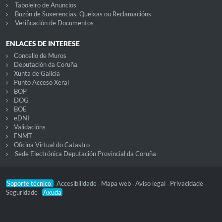
Taboleiro de Anuncios
Buzón de Suxerencias, Queixas ou Reclamacións
Verificación de Documentos
ENLACES DE INTERESE
Concello de Muros
Deputación da Coruña
Xunta de Galicia
Punto Acceso Xeral
BOP
DOG
BOE
eDNI
Validacións
FNMT
Oficina Virtual do Catastro
Sede Electrónica Deputación Provincial da Coruña
Soporte técnico
Accesibilidade
Mapa web
Aviso legal
Privacidade
-
-
-
-
-
Seguridade
Axuda
-