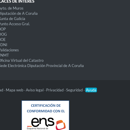
LACES DE INTERÉS
yto. de Muros
iputación de A Coruña
unta de Galicia
unto Acceso Gral.
BOP
DOG
BOE
eDNI
alidaciones
FNMT
ficina Virtual del Catastro
Sede Electrónica Diputación Provincial de A Coruña
dad
Mapa web
Aviso legal
Privacidad
Seguridad
Ayuda
-
-
-
-
-