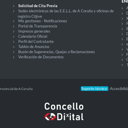
EN
Solicitud de Cita Previa
A
Sedes electrónicas de las E.E.L.L. de A Coruña y oficinas de
D
registro Cl@ve
X
Mis gestiones - Notificaciones
P
Portal de Transparencia
Impresos generales
Calendario Oficial
Perfil del Contratante
Tablón de Anuncios
V
Buzón de Sugerencias, Quejas o Reclamaciones
Verificación de Documentos
O
Soporte técnico
Accesibili
Provincial de A Coruña
-