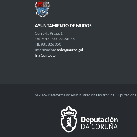
AYUNTAMIENTO DE MUROS
Curro da Praza, 1
15250 Muros - A Coruña
Tlf: 981 826 050
Información:
sede@muros.gal
Ir a Contacto
© 2026 Plataforma de Administración Electrónica · Diputación 