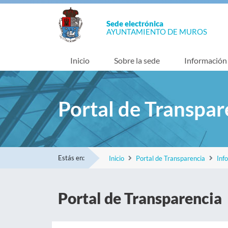
Sede electrónica
AYUNTAMIENTO DE MUROS
Inicio
Sobre la sede
Información
Portal de Transpar
Estás en:
Inicio
Portal de Transparencia
Inf
Portal de Transparencia