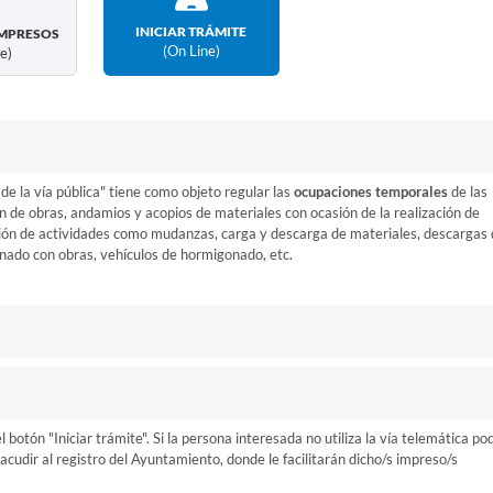
INICIAR TRÁMITE
MPRESOS
(on Line)
ne)
de la vía pública" tiene como objeto regular las
ocupaciones temporales
de las
n de obras, andamios y acopios de materiales con ocasión de la realización de
ación de actividades como mudanzas, carga y descarga de materiales, descargas
onado con obras, vehículos de hormigonado, etc.
otón "Iniciar trámite". Si la persona interesada no utiliza la vía telemática po
cudir al registro del Ayuntamiento, donde le facilitarán dicho/s impreso/s