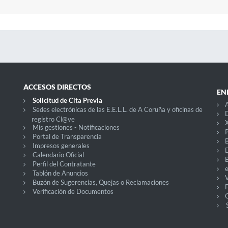
ACCESOS DIRECTOS
EN
Solicitud de Cita Previa
A
Sedes electrónicas de las E.E.L.L. de A Coruña y oficinas de
D
registro Cl@ve
X
Mis gestiones - Notificaciones
P
Portal de Transparencia
Impresos generales
Calendario Oficial
Perfil del Contratante
Tablón de Anuncios
V
Buzón de Sugerencias, Quejas o Reclamaciones
Verificación de Documentos
O