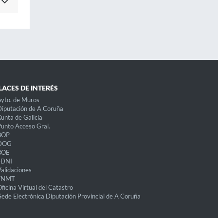
LACES DE INTERÉS
yto. de Muros
iputación de A Coruña
unta de Galicia
unto Acceso Gral.
BOP
DOG
BOE
eDNI
alidaciones
FNMT
ficina Virtual del Catastro
Sede Electrónica Diputación Provincial de A Coruña