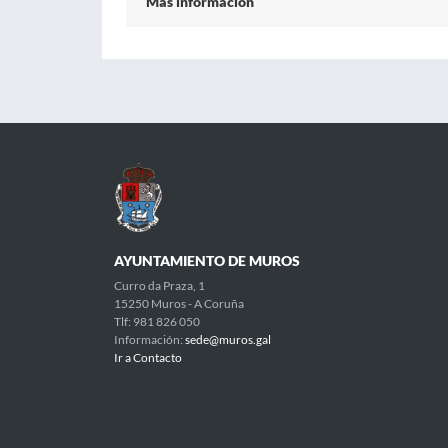
Más información
AYUNTAMIENTO DE MUROS
Curro da Praza, 1
15250 Muros - A Coruña
Tlf: 981 826 050
Información:
sede@muros.gal
Ir a Contacto