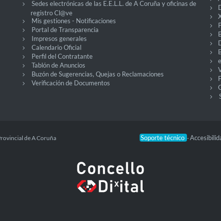
Sedes electrónicas de las E.E.L.L. de A Coruña y oficinas de
D
registro Cl@ve
X
Mis gestiones - Notificaciones
P
Portal de Transparencia
Impresos generales
Calendario Oficial
Perfil del Contratante
Tablón de Anuncios
V
Buzón de Sugerencias, Quejas o Reclamaciones
Verificación de Documentos
O
Soporte técnico
Accesibili
Provincial de A Coruña
-