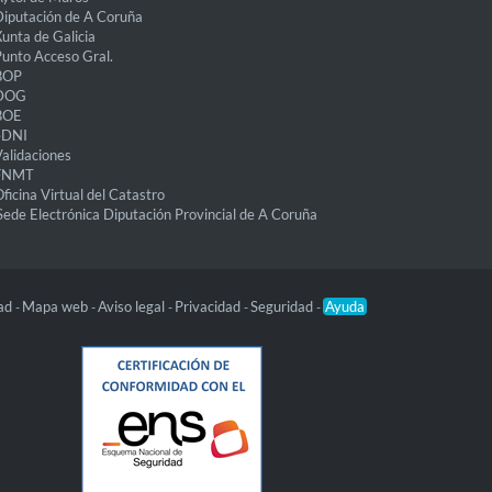
iputación de A Coruña
unta de Galicia
unto Acceso Gral.
BOP
DOG
BOE
eDNI
alidaciones
FNMT
ficina Virtual del Catastro
Sede Electrónica Diputación Provincial de A Coruña
dad
Mapa web
Aviso legal
Privacidad
Seguridad
Ayuda
-
-
-
-
-